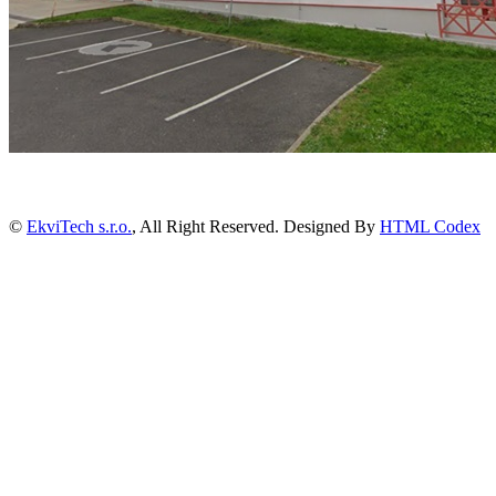
©
EkviTech s.r.o.
, All Right Reserved. Designed By
HTML Codex