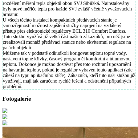
rozdělení měření tepla objektů obou SVJ Sibiřská. Nainstalovány
byly nové měřiče tepla pro každé SVJ zvlášť včetně vyvažovacích
armatur.
U všech těchto instalací kompaktních předávacích stanic je
samozřejmostí možnost zajištění služby napojení na vzdálený
přístup přes elektronické regulátory ECL 310 Comfort Danfoss.
Tuto službu využívá již velká část našich zákazníků, pro něž jsme
zrealizovali montáž předávací stanice nebo ekvitermní regulace na
patách objektů.
Můžeme tak v podstatě odkudkoli korigovat teplotu topné vody,
nastavení topné křivky, časový program či komfortní a útlumovou
teplotu. Dokonce je možno dostávat přes toto rozhraní upozornění
na havarijní teploty, pokud je regulátor vybaven touto aplikací (zde
záleží na typu aplikačního klíče). Zákazníci, kteří tuto naši službu již
využívají, mají tak zaručeno rychlé řešení a odstranění případných
problémů.
Fotogalerie