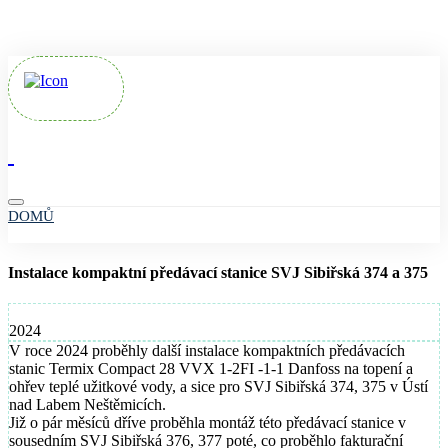
Loading...
DOMŮ
ZPĚT
Instalace kompaktní předávací stanice SVJ Sibiřská 374 a 375
2024
V roce 2024 proběhly další instalace kompaktních předávacích
stanic Termix Compact 28 VVX 1-2FI -1-1 Danfoss na topení a
ohřev teplé užitkové vody, a sice pro SVJ Sibiřská 374, 375 v Ústí
nad Labem Neštěmicích.
Již o pár měsíců dříve proběhla montáž této předávací stanice v
sousedním SVJ Sibiřská 376, 377 poté, co proběhlo fakturační