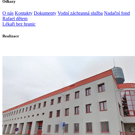
Odkazy
O nás
Kontakty
Dokumenty
Vodní záchranná služba
Nadační fond
Rafael dětem
Lékaři bez hranic
Realizace